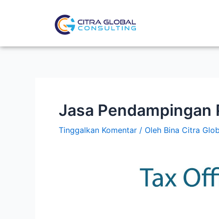
Lewati
Post
ke
navigation
konten
Jasa Pendampingan 
Tinggalkan Komentar
/ Oleh
Bina Citra Glo