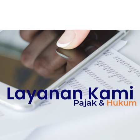
L
a
y
a
n
a
n
K
a
m
i
Pajak &
Hukum