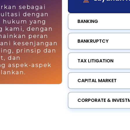
rkan sebagai
ultasi dengan
ah hukum yang
BANKING
ng kami, dengan
ainkan peran
BANKRUPTCY
ani kesenjangan
ing, prinsip dan
t, dan
TAX LITIGATION
g aspek-aspek
alankan.
CAPITAL MARKET
CORPORATE & INVEST