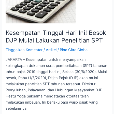
Besok
DJP
Mulai
Lakukan
Penelitian
Kesempatan Tinggal Hari Ini! Besok
SPT
DJP Mulai Lakukan Penelitian SPT
Tinggalkan Komentar
/
Artikel
/
Bina Citra Global
JAKARTA – Kesempatan untuk menyampaikan
kelengkapan dokumen surat pemberitahuan (SPT) tahunan
tahun pajak 2019 tinggal hari ini, Selasa (30/6/2020). Mulai
besok, Rabu (1/7/2020), Ditjen Pajak (DJP) akan mulai
melakukan penelitian SPT tahunan tersebut. Direktur
Penyuluhan, Pelayanan, dan Hubungan Masyarakat DJP
Hestu Yoga Saksama mengatakan otoritas telah
melakukan imbauan. Ini berlaku bagi wajib pajak yang
sebelumnya