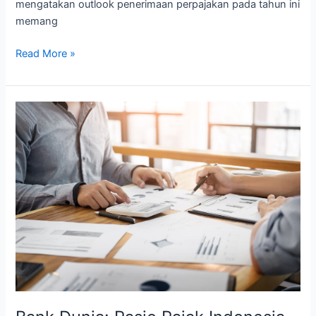
mengatakan outlook penerimaan perpajakan pada tahun ini
memang
Read More »
Bank
Dunia:
Rasio
Pajak
Indonesia
Paling
Rendah
di
Antara
Negara
Berkembang