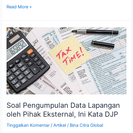
Read More »
Soal
Pengumpulan
Data
Lapangan
oleh
Pihak
Eksternal,
Ini
Kata
DJP
Soal Pengumpulan Data Lapangan
oleh Pihak Eksternal, Ini Kata DJP
Tinggalkan Komentar
/
Artikel
/
Bina Citra Global