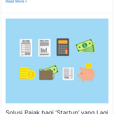
Read More »
Solusi
Pajak
bagi
‘Startup’
yang
Lagi
Bakar
Duit
Solusi Pajak bagi ‘Startup’ yang Lagi