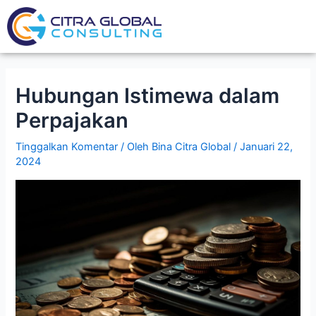
Lewati
Post
ke
navigation
konten
Hubungan Istimewa dalam
Perpajakan
Tinggalkan Komentar
/ Oleh
Bina Citra Global
/
Januari 22,
2024