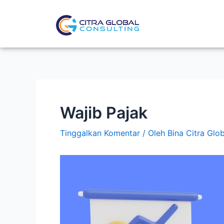
Lewati
Post
ke
navigation
konten
Wajib Pajak
Tinggalkan Komentar
/ Oleh
Bina Citra Glo