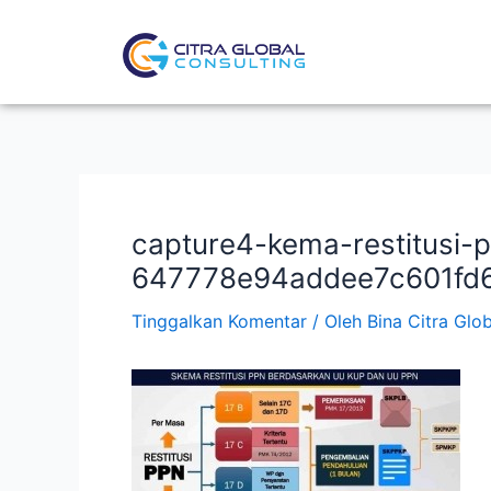
Lewati
Post
ke
navigation
konten
capture4-kema-restitusi-
647778e94addee7c601fd
Tinggalkan Komentar
/ Oleh
Bina Citra Glo