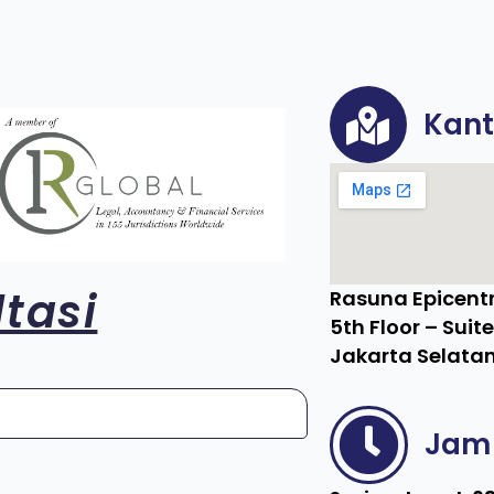
Kant
tasi
Rasuna Epicentr
5th Floor – Suit
Jakarta Selatan
Jam 