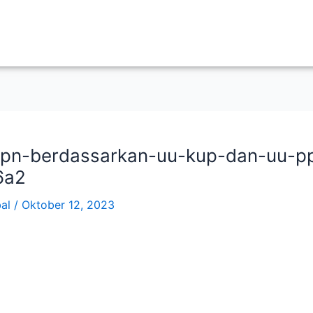
ppn-berdassarkan-uu-kup-dan-uu-p
6a2
bal
/
Oktober 12, 2023