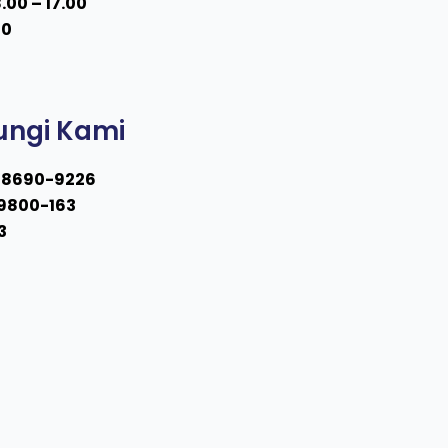
.00 – 17.00
00
ngi Kami
1-8690-9226
9800-163
3