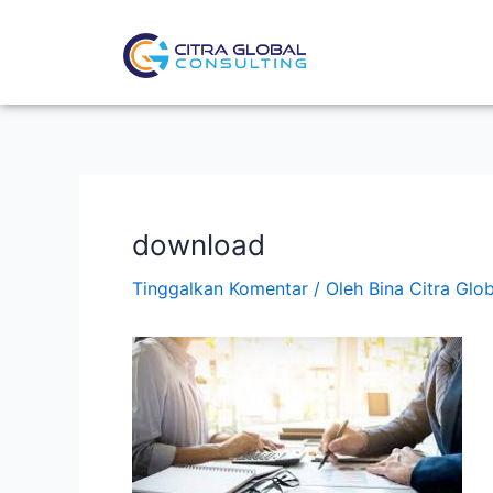
Lewati
Post
ke
navigation
konten
download
Tinggalkan Komentar
/ Oleh
Bina Citra Glo