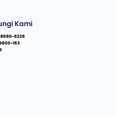
ngi Kami
1-8690-9226
9800-163
3