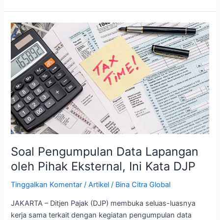
Soal
Pengumpulan
Data
Lapangan
oleh
Pihak
Eksternal,
Ini
Kata
DJP
Soal Pengumpulan Data Lapangan
oleh Pihak Eksternal, Ini Kata DJP
Tinggalkan Komentar
/
Artikel
/
Bina Citra Global
JAKARTA – Ditjen Pajak (DJP) membuka seluas-luasnya
kerja sama terkait dengan kegiatan pengumpulan data