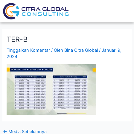
Lewati
Post
ke
navigation
konten
TER-B
Tinggalkan Komentar
/ Oleh
Bina Citra Global
/
Januari 9,
2024
←
Media Sebelumnya