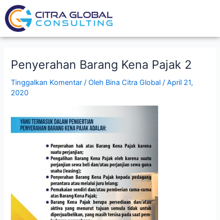
Lewati
Post
ke
navigation
konten
Penyerahan Barang Kena Pajak 2
Tinggalkan Komentar
/ Oleh
Bina Citra Global
/
April 21,
2020