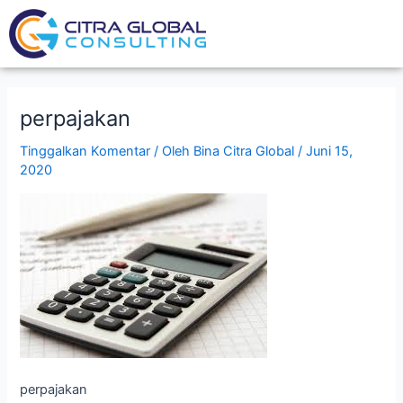
Lewati
Post
ke
navigation
konten
perpajakan
Tinggalkan Komentar
/ Oleh
Bina Citra Global
/
Juni 15,
2020
perpajakan