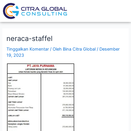
Lewati
Post
ke
navigation
konten
neraca-staffel
Tinggalkan Komentar
/ Oleh
Bina Citra Global
/
Desember
19, 2023