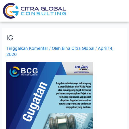
Lewati
Post
ke
navigation
konten
IG
Tinggalkan Komentar
/ Oleh
Bina Citra Global
/
April 14,
2020