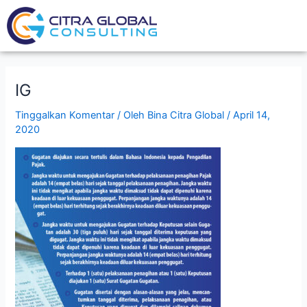
Lewati
Post
ke
navigation
konten
IG
Tinggalkan Komentar
/ Oleh
Bina Citra Global
/
April 14,
2020