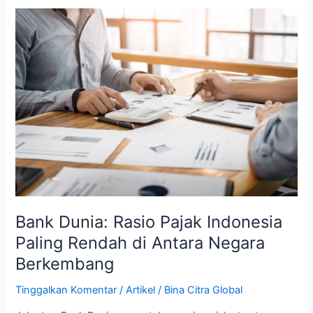
Bank
Dunia:
Rasio
Pajak
Indonesia
Paling
Rendah
di
Antara
Negara
Berkembang
Bank Dunia: Rasio Pajak Indonesia
Paling Rendah di Antara Negara
Berkembang
Tinggalkan Komentar
/
Artikel
/
Bina Citra Global