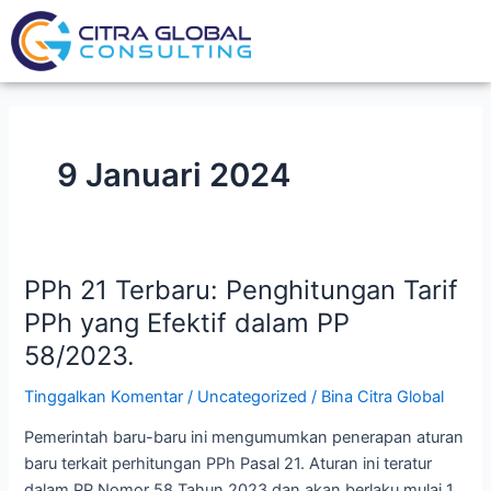
Lewati
ke
konten
9 Januari 2024
PPh 21 Terbaru: Penghitungan Tarif
PPh
21
PPh yang Efektif dalam PP
Terbaru:
58/2023.
Penghitungan
Tarif
Tinggalkan Komentar
/
Uncategorized
/
Bina Citra Global
PPh
Pemerintah baru-baru ini mengumumkan penerapan aturan
yang
baru terkait perhitungan PPh Pasal 21. Aturan ini teratur
Efektif
dalam PP Nomor 58 Tahun 2023 dan akan berlaku mulai 1