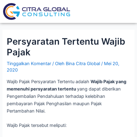
Lewati
Post
ke
navigation
konten
Persyaratan Tertentu Wajib
Pajak
Tinggalkan Komentar
/ Oleh
Bina Citra Global
/
Mei 20,
2020
Wajib Pajak Persyaratan Tertentu adalah
Wajib Pajak yang
memenuhi persyaratan tertentu
yang dapat diberikan
Pengembalian Pendahuluan terhadap kelebihan
pembayaran Pajak Penghasilan maupun Pajak
Pertambahan Nilai.
Wajib Pajak tersebut meliputi: